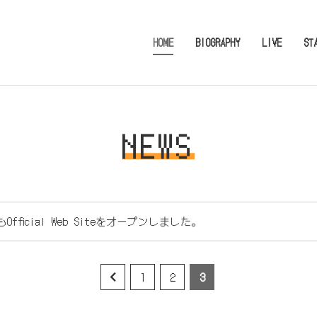
HOME
BIOGRAPHY
LIVE
ST
NEWS
Official Web Siteをオープンしました。
1
2
3