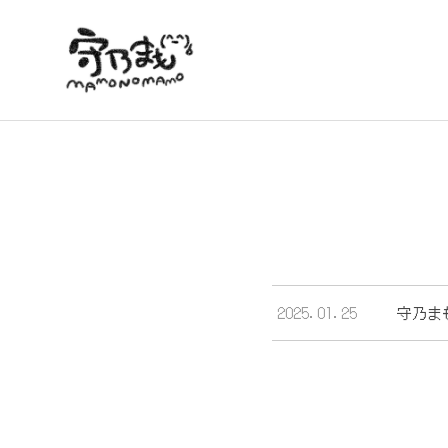
2025.01.25
守乃まも