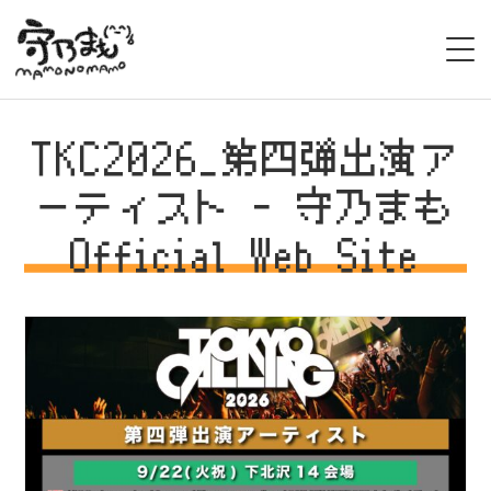
HOME
TKC2026_第四弾出演ア
BIOGRAPHY
ーティスト - 守乃まも
Official Web Site
LIVE
STAGE/EVENT
MEDIA
VIDEO
DISCOGRAPHY