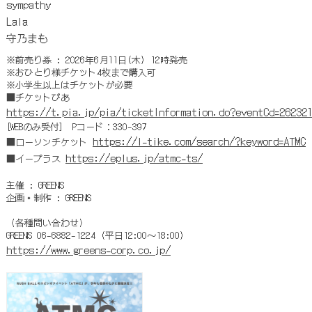
sympathy
Lala
守乃まも
※前売り券 : 2026年6月11日(木) 12時発売
※おひとり様チケット4枚まで購入可
※小学生以上はチケットが必要
■チケットぴあ
https://t.pia.jp/pia/ticketInformation.do?eventCd=262321
[WEBのみ受付] Pコード：330-397
https://l-tike.com/search/?keyword=ATMC
■ローソンチケット
https://eplus.jp/atmc-ts/
■イープラス
主催 : GREENS
企画・制作 : GREENS
〈各種問い合わせ〉
GREENS 06-6882-1224 (平日12:00～18:00)
https://www.greens-corp.co.jp/