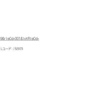
9&rlsCd=001&lotRlsCd=
Lコード：52973